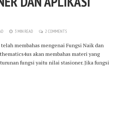
NER DAN APLIKASI
AD
3 MIN READ
2 COMMENTS
telah membahas mengenai Fungsi Naik dan
athematics4us akan membahas materi yang
urunan fungsi yaitu nilai stasioner. Jika fungsi