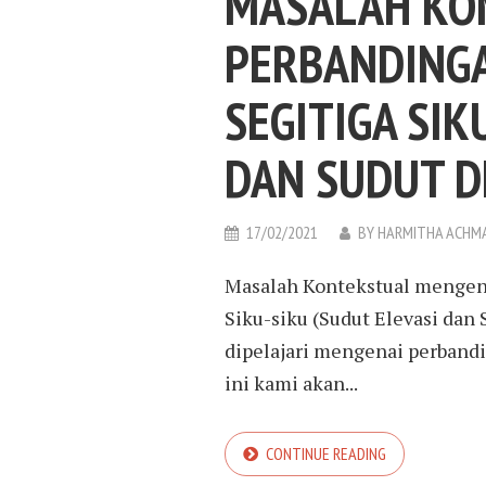
MASALAH KO
PERBANDING
SEGITIGA SIK
DAN SUDUT D
17/02/2021
BY
HARMITHA ACHM
Masalah Kontekstual mengena
Siku-siku (Sudut Elevasi dan
dipelajari mengenai perbandi
ini kami akan...
CONTINUE READING