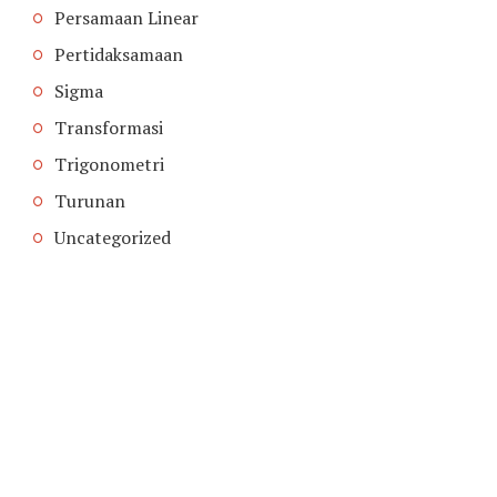
Persamaan Linear
Pertidaksamaan
Sigma
Transformasi
Trigonometri
Turunan
Uncategorized
COPYRIGHT © 2026. CREATED BY
MEKS
. POWERED BY
WORDPRESS
.
HOME