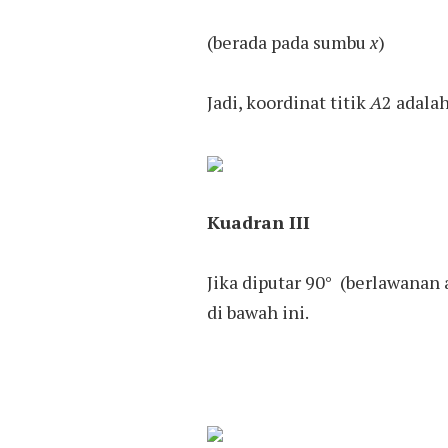
(berada pada sumbu
x
)
Jadi, koordinat titik
A
2 adala
Kuadran III
Jika diputar 90° (berlawanan
di bawah ini.