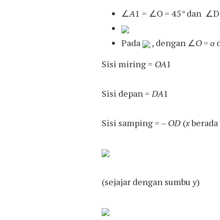
∠
A
1 = ∠O
=
45
°
dan ∠D 
Pada
, dengan ∠
O = α
Sisi miring =
OA
1
Sisi depan =
DA
1
Sisi samping = –
OD
(
x
berada 
(sejajar dengan sumbu
y
)