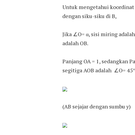
Untuk mengetahui koordinat 
dengan siku-siku di B,
Jika ∠O= α, sisi miring adala
adalah OB.
Panjang OA = 1, sedangkan Pa
segitiga AOB adalah ∠O= 45°
(AB sejajar dengan sumbu
y
)