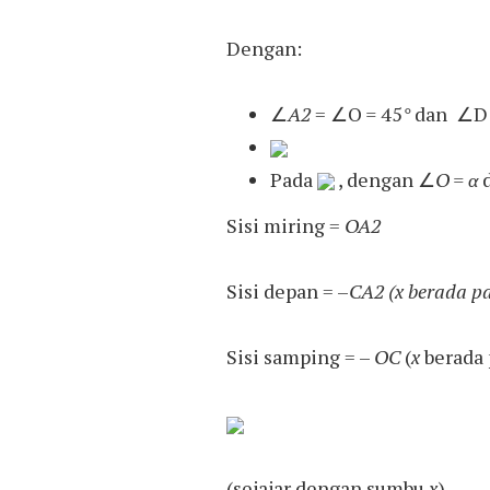
Dengan:
∠
A2
= ∠O
=
45
°
dan ∠D 
Pada
, dengan ∠
O = α
Sisi miring =
OA2
Sisi depan = –
CA2 (x berada p
Sisi samping = –
OC
(
x
berada 
(sejajar dengan sumbu
x
)