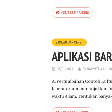
CONTINUE READING
BARISAN DAN DERET
APLIKASI BA
03/01/2021
BY
HARMITHA ACHM
A. Pertumbuhan Contoh Kultur 
laboratorium menunjukkan ba
waktu 4 jam. Tentukan banyak 